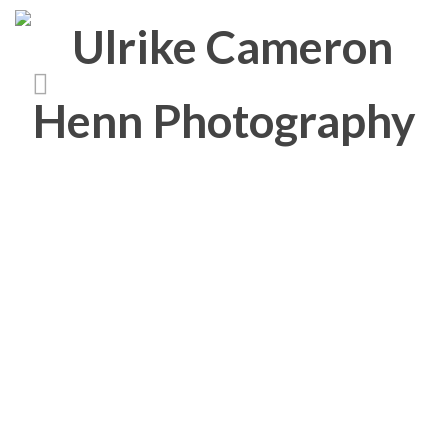
Media Category:
platzhalter images
weiss 512×384